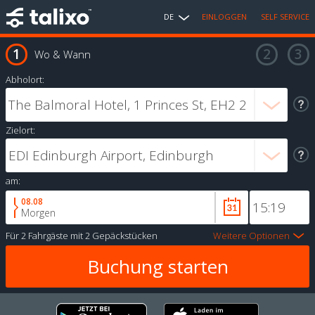
DE
EINLOGGEN
SELF SERVICE
Wo & Wann
Abholort:
Zielort:
am:
08.08
Morgen
Für
2 Fahrgäste
mit
2 Gepäckstücken
Weitere Optionen