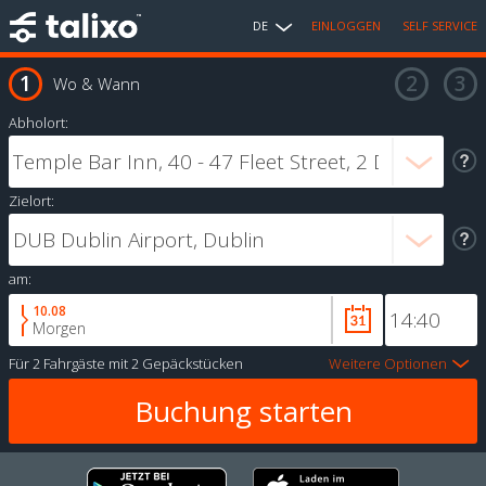
DE
EINLOGGEN
SELF SERVICE
Wo & Wann
Abholort:
Zielort:
am:
10.08
Morgen
Für
2 Fahrgäste
mit
2 Gepäckstücken
Weitere Optionen