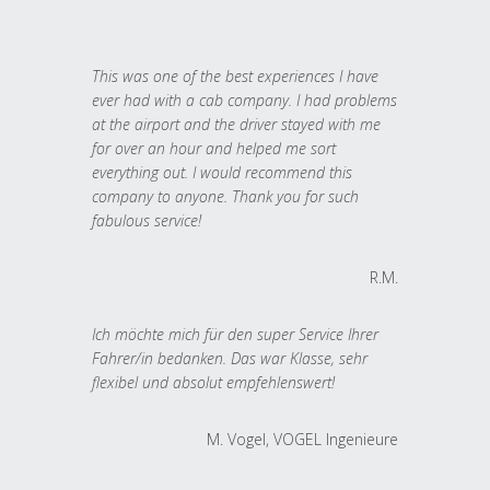
This was one of the best experiences I have
ever had with a cab company. I had problems
at the airport and the driver stayed with me
for over an hour and helped me sort
everything out. I would recommend this
company to anyone. Thank you for such
fabulous service!
R.M.
Ich möchte mich für den super Service Ihrer
Fahrer/in bedanken. Das war Klasse, sehr
flexibel und absolut empfehlenswert!
M. Vogel, VOGEL Ingenieure