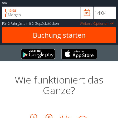
am:
10.08
Morgen
Für
2 Fahrgäste
mit
2 Gepäckstücken
Weitere Optionen
Wie funktioniert das
Ganze?