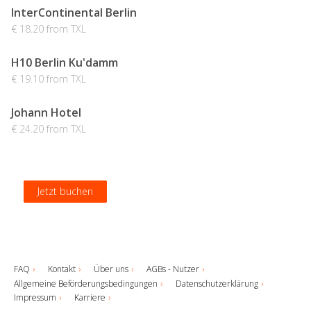
InterContinental Berlin
€ 18.20 from TXL
H10 Berlin Ku'damm
€ 19.10 from TXL
Johann Hotel
€ 24.20 from TXL
Jetzt buchen
Jetzt buchen
Jetzt buchen
Jetzt buchen
FAQ
Kontakt
Über uns
AGBs - Nutzer
Allgemeine Beförderungsbedingungen
Datenschutzerklärung
Impressum
Karriere