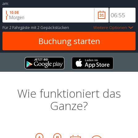
am:
10.08
Morgen
Für
2 Fahrgäste
mit
2 Gepäckstücken
Weitere Optionen
Wie funktioniert das
Ganze?