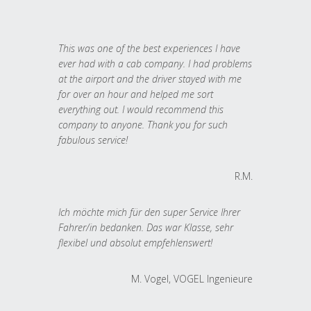
This was one of the best experiences I have
ever had with a cab company. I had problems
at the airport and the driver stayed with me
for over an hour and helped me sort
everything out. I would recommend this
company to anyone. Thank you for such
fabulous service!
R.M.
Ich möchte mich für den super Service Ihrer
Fahrer/in bedanken. Das war Klasse, sehr
flexibel und absolut empfehlenswert!
M. Vogel, VOGEL Ingenieure