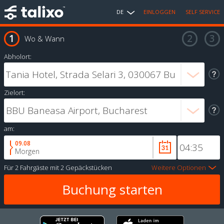
DE
EINLOGGEN
SELF SERVICE
Wo & Wann
Abholort:
Zielort:
am:
09.08
Morgen
Für
2 Fahrgäste
mit
2 Gepäckstücken
Weitere Optionen