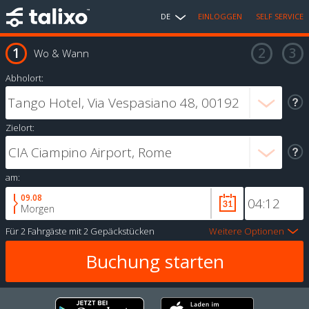
DE
EINLOGGEN
SELF SERVICE
Wo & Wann
Abholort:
Zielort:
am:
09.08
Morgen
Für
2 Fahrgäste
mit
2 Gepäckstücken
Weitere Optionen