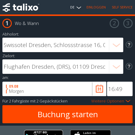
DE
EINLOGGEN
SELF SERVICE
Wo & Wann
Abholort:
Zielort:
am:
09.08
Morgen
Für
2 Fahrgäste
mit
2 Gepäckstücken
Weitere Optionen