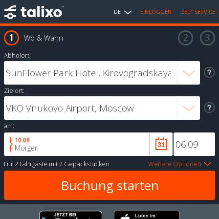
DE
EINLOGGEN
SELF SERVICE
Wo & Wann
Abholort:
Zielort:
am:
10.08
Morgen
Für
2 Fahrgäste
mit
2 Gepäckstücken
Weitere Optionen