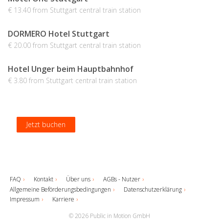
€ 13.40 from Stuttgart central train station
DORMERO Hotel Stuttgart
€ 20.00 from Stuttgart central train station
Hotel Unger beim Hauptbahnhof
€ 3.80 from Stuttgart central train station
Jetzt buchen
Jetzt buchen
Jetzt buchen
Jetzt buchen
FAQ
Kontakt
Über uns
AGBs - Nutzer
Allgemeine Beförderungsbedingungen
Datenschutzerklärung
Impressum
Karriere
© 2026 Public in Motion GmbH