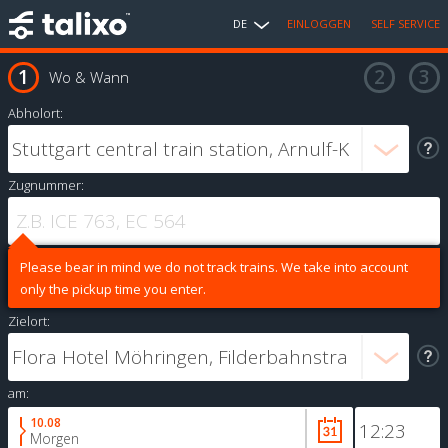
DE
EINLOGGEN
SELF SERVICE
Wo & Wann
Abholort:
Zugnummer:
Please bear in mind we do not track trains. We take into account
only the pickup time you enter.
Zielort:
am:
10.08
Morgen