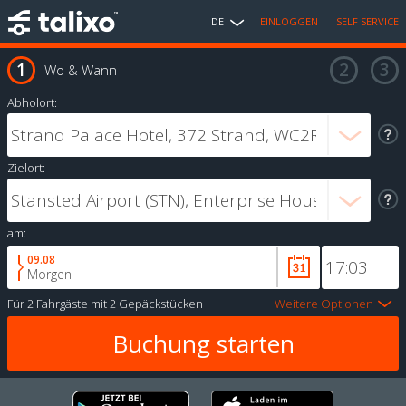
DE
EINLOGGEN
SELF SERVICE
Wo & Wann
Abholort:
Zielort:
am:
09.08
Morgen
Für
2 Fahrgäste
mit
2 Gepäckstücken
Weitere Optionen