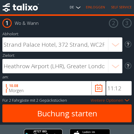
DE
EINLOGGEN
SELF SERVICE
Wo & Wann
Abholort:
Zielort:
am:
10.08
Morgen
Für
2 Fahrgäste
mit
2 Gepäckstücken
Weitere Optionen