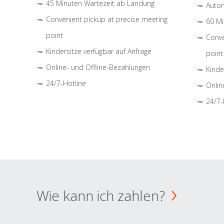
45 Minuten Wartezeit ab Landung
Autom
Convenient pickup at precise meeting
60 Mi
point
Conve
Kindersitze verfügbar auf Anfrage
point
Online- und Offline-Bezahlungen
Kinde
24/7-Hotline
Onlin
24/7-
Wie kann ich zahlen?