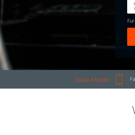
Fü
Talixo Mobile
Fa