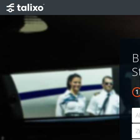
B
S
A
Z