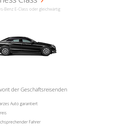
s-Benz E-Class oder gleichwärtig
vorit der Geschäftsreisenden
rzes Auto garantiert
reis
schsprechender Fahrer