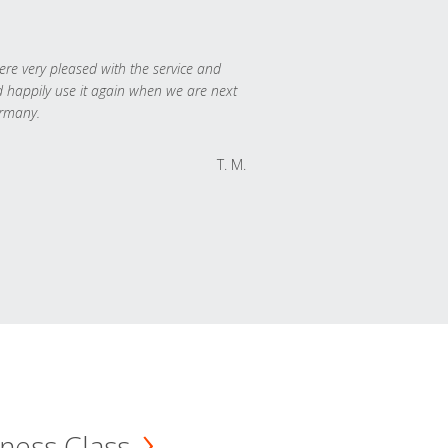
re very pleased with the service and
 happily use it again when we are next
rmany.
T. M.
ness Class