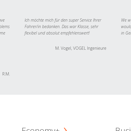
ave
Ich möchte mich für den super Service Ihrer
We we
oblems
Fahrer/in bedanken. Das war Klasse, sehr
would
 me
flexibel und absolut empfehlenswert!
in Ge
M. Vogel, VOGEL Ingenieure
R.M.
Economy+
Busi