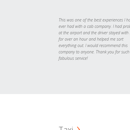
This was one of the best experiences I h
ever had with a cab company. I had pr
at the airport and the driver stayed with
for over an hour and helped me sort
everything out. I would recommend this
company to anyone. Thank you for such
fabulous service!
Taxi