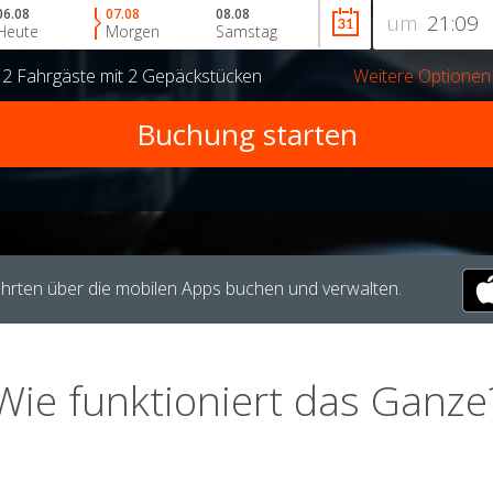
06.08
07.08
08.08
um
Heute
Morgen
Samstag
r
2 Fahrgäste
mit
2 Gepäckstücken
Weitere Optionen
hrten über die mobilen Apps buchen und verwalten.
Wie funktioniert das Ganze