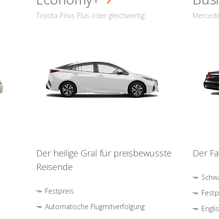
Toyota Prius Plus oder gleichwertig
Mercede
Der heilige Gral für preisbewusste
Der Fa
Reisende
Schwa
Festpreis
Festp
Automatische Flugmitverfolgung
Engli