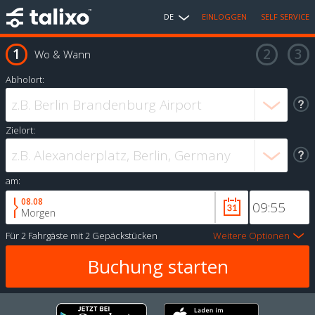
DE
EINLOGGEN
SELF SERVICE
Wo & Wann
Abholort:
Zielort:
am:
08.08
Morgen
Für
2 Fahrgäste
mit
2 Gepäckstücken
Weitere Optionen