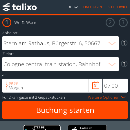
DE
EINLOGGEN
SELF SERVICE
Wo & Wann
Abholort:
Zielort:
am:
08.08
Morgen
Für
2 Fahrgäste
mit
2 Gepäckstücken
Weitere Optionen