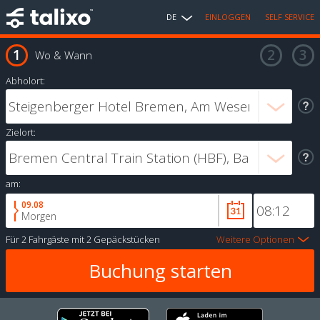
DE
EINLOGGEN
SELF SERVICE
Wo & Wann
Abholort:
Zielort:
am:
09.08
Morgen
Für
2 Fahrgäste
mit
2 Gepäckstücken
Weitere Optionen