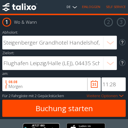
DE
EINLOGGEN
SELF SERVICE
Wo & Wann
Abholort:
Zielort:
am:
08.08
Morgen
Für
2 Fahrgäste
mit
2 Gepäckstücken
Weitere Optionen