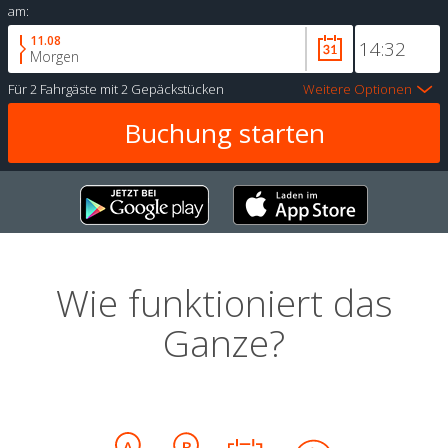
am:
11.08
Morgen
Für
2 Fahrgäste
mit
2 Gepäckstücken
Weitere Optionen
Wie funktioniert das
Ganze?