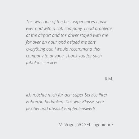
This was one of the best experiences I have
ever had with a cab company. I had problems
at the airport and the driver stayed with me
for over an hour and helped me sort
everything out. I would recommend this
company to anyone. Thank you for such
fabulous service!
R.M.
Ich möchte mich für den super Service Ihrer
Fahrer/in bedanken. Das war Klasse, sehr
flexibel und absolut empfehlenswert!
M. Vogel, VOGEL Ingenieure