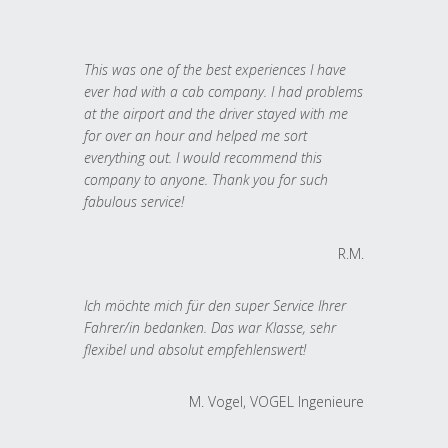
This was one of the best experiences I have
ever had with a cab company. I had problems
at the airport and the driver stayed with me
for over an hour and helped me sort
everything out. I would recommend this
company to anyone. Thank you for such
fabulous service!
R.M.
Ich möchte mich für den super Service Ihrer
Fahrer/in bedanken. Das war Klasse, sehr
flexibel und absolut empfehlenswert!
M. Vogel, VOGEL Ingenieure