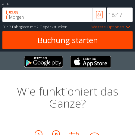
am:
09.08
Morgen
Für
2 Fahrgäste
mit
2 Gepäckstücken
Weitere Optionen
Wie funktioniert das
Ganze?