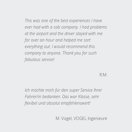
This was one of the best experiences I have
ever had with a cab company. I had problems
at the airport and the driver stayed with me
for over an hour and helped me sort
everything out. I would recommend this
company to anyone. Thank you for such
fabulous service!
R.M.
Ich möchte mich für den super Service Ihrer
Fahrer/in bedanken. Das war Klasse, sehr
flexibel und absolut empfehlenswert!
M. Vogel, VOGEL Ingenieure