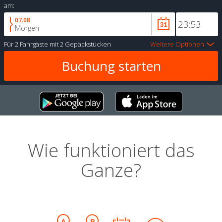
am:
07.08
Morgen
Für
2 Fahrgäste
mit
2 Gepäckstücken
Weitere Optionen
Wie funktioniert das
Ganze?