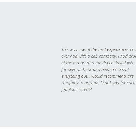
This was one of the best experiences I h
ever had with a cab company. I had pr
at the airport and the driver stayed with
for over an hour and helped me sort
everything out. I would recommend this
company to anyone. Thank you for such
fabulous service!