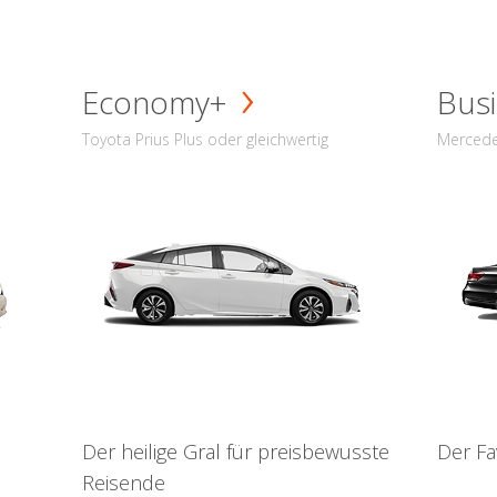
Economy+
Busi
Toyota Prius Plus oder gleichwertig
Mercede
Der heilige Gral für preisbewusste
Der Fa
Reisende