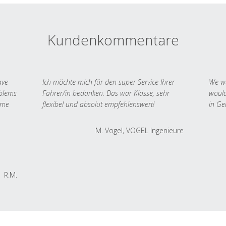
Kundenkommentare
ave
Ich möchte mich für den super Service Ihrer
We we
oblems
Fahrer/in bedanken. Das war Klasse, sehr
would
 me
flexibel und absolut empfehlenswert!
in Ge
M. Vogel, VOGEL Ingenieure
R.M.