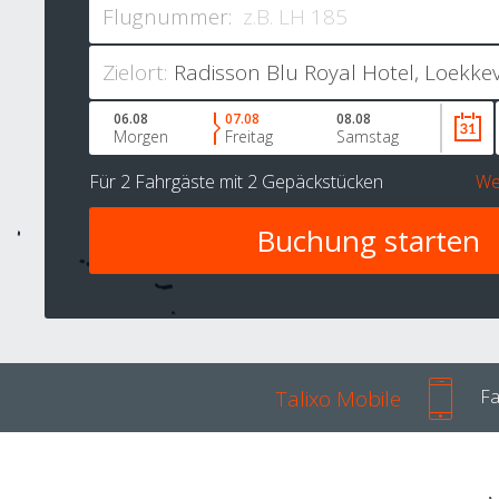
Flugnummer:
Zielort:
06.08
07.08
08.08
Morgen
Freitag
Samstag
Für
2 Fahrgäste
mit
2 Gepäckstücken
We
Talixo Mobile
Fa