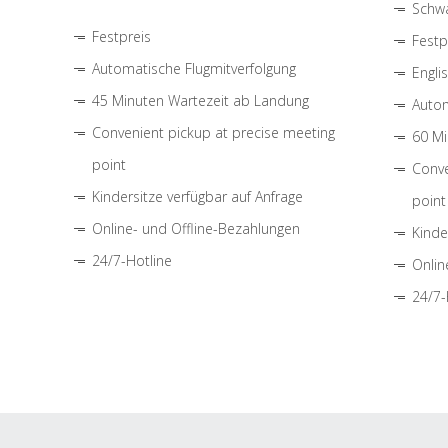
Schwa
Festpreis
Festp
Automatische Flugmitverfolgung
Engli
45 Minuten Wartezeit ab Landung
Autom
Convenient pickup at precise meeting
60 Mi
point
Conve
Kindersitze verfügbar auf Anfrage
point
Online- und Offline-Bezahlungen
Kinde
24/7-Hotline
Onlin
24/7-