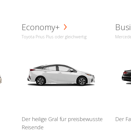
Economy+
Busi
Toyota Prius Plus oder gleichwertig
Mercede
Der heilige Gral für preisbewusste
Der Fa
Reisende