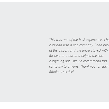
This was one of the best experiences I h
ever had with a cab company. I had pr
at the airport and the driver stayed with
for over an hour and helped me sort
everything out. I would recommend this
company to anyone. Thank you for such
fabulous service!