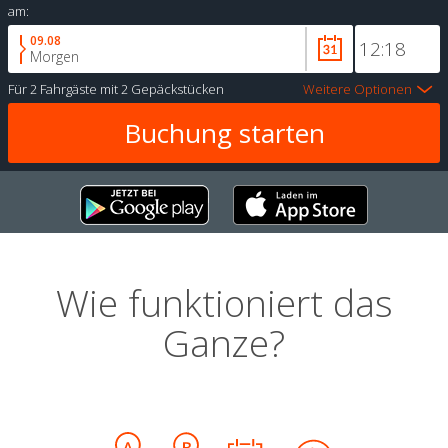
am:
09.08
Morgen
Für
2 Fahrgäste
mit
2 Gepäckstücken
Weitere Optionen
Wie funktioniert das
Ganze?