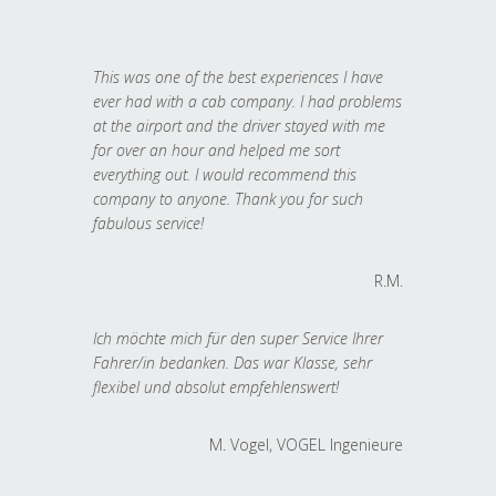
This was one of the best experiences I have
ever had with a cab company. I had problems
at the airport and the driver stayed with me
for over an hour and helped me sort
everything out. I would recommend this
company to anyone. Thank you for such
fabulous service!
R.M.
Ich möchte mich für den super Service Ihrer
Fahrer/in bedanken. Das war Klasse, sehr
flexibel und absolut empfehlenswert!
M. Vogel, VOGEL Ingenieure