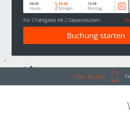
08.08
09.08
10.08
Heute
Morgen
Montag
Für
2 Fahrgäste
mit
2 Gepäckstücken
We
Talixo Mobile
Fa