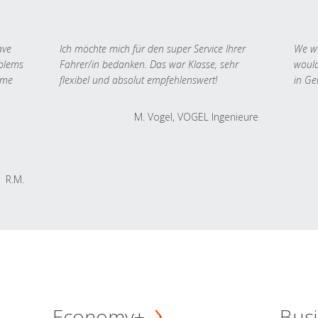
ave
Ich möchte mich für den super Service Ihrer
We we
oblems
Fahrer/in bedanken. Das war Klasse, sehr
would
 me
flexibel und absolut empfehlenswert!
in Ge
M. Vogel, VOGEL Ingenieure
R.M.
Economy+
Busi