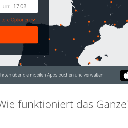
um
itere Optionen
hrten über die mobilen Apps buchen und verwalten.
Wie funktioniert das Ganze