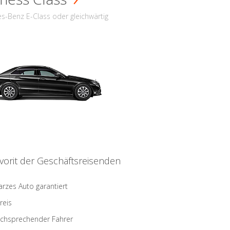
s-Benz E-Class oder gleichwärtig
vorit der Geschäftsreisenden
rzes Auto garantiert
reis
schsprechender Fahrer