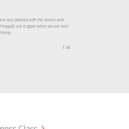
re very pleased with the service and
 happily use it again when we are next
rmany.
T. M.
ness Class