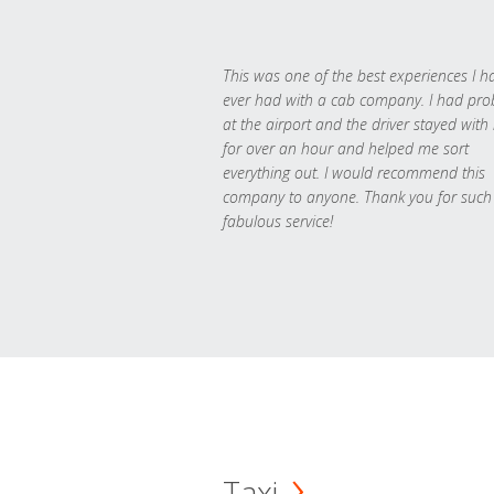
This was one of the best experiences I h
ever had with a cab company. I had pr
at the airport and the driver stayed with
for over an hour and helped me sort
everything out. I would recommend this
company to anyone. Thank you for such
fabulous service!
Taxi