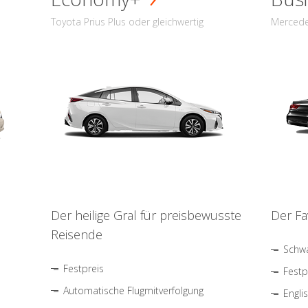
Toyota Prius Plus oder gleichwertig
Mercede
Der heilige Gral für preisbewusste
Der Fa
Reisende
Schwa
Festpreis
Festp
Automatische Flugmitverfolgung
Engli