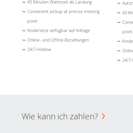
45 Minuten Wartezeit ab Landung
Autom
Convenient pickup at precise meeting
60 Mi
point
Conve
Kindersitze verfügbar auf Anfrage
point
Online- und Offline-Bezahlungen
Kinde
24/7-Hotline
Onlin
24/7-
Wie kann ich zahlen?