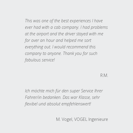
This was one of the best experiences I have
ever had with a cab company. I had problems
at the airport and the driver stayed with me
for over an hour and helped me sort
everything out. I would recommend this
company to anyone. Thank you for such
fabulous service!
R.M.
Ich möchte mich für den super Service Ihrer
Fahrer/in bedanken. Das war Klasse, sehr
flexibel und absolut empfehlenswert!
M. Vogel, VOGEL Ingenieure