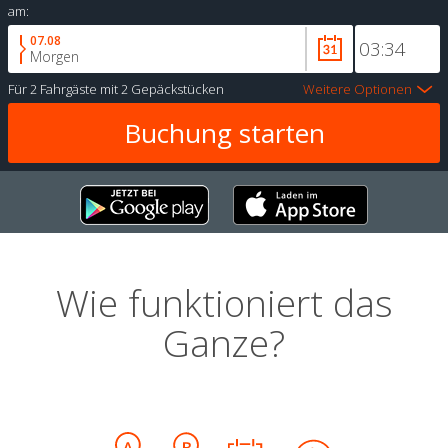
am:
07.08
Morgen
Für
2 Fahrgäste
mit
2 Gepäckstücken
Weitere Optionen
Wie funktioniert das
Ganze?