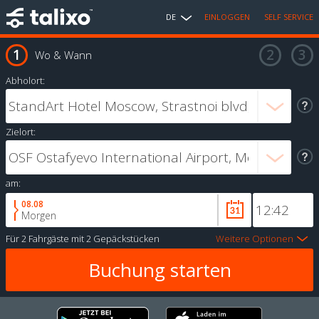
DE
EINLOGGEN
SELF SERVICE
Wo & Wann
Abholort:
Zielort:
am:
08.08
Morgen
Für
2 Fahrgäste
mit
2 Gepäckstücken
Weitere Optionen