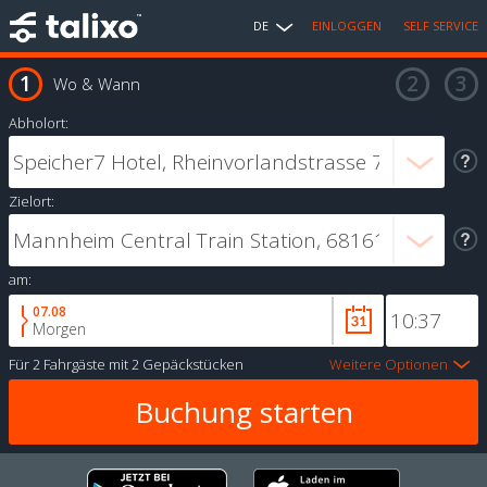
DE
EINLOGGEN
SELF SERVICE
Wo & Wann
Abholort:
Zielort:
am:
07.08
Morgen
Für
2 Fahrgäste
mit
2 Gepäckstücken
Weitere Optionen