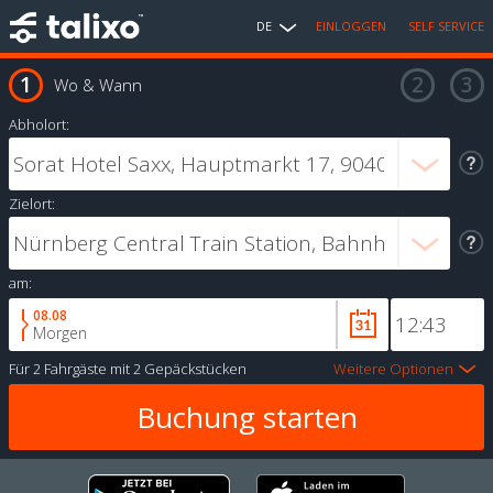
DE
EINLOGGEN
SELF SERVICE
Wo & Wann
Abholort:
Zielort:
am:
08.08
Morgen
Für
2 Fahrgäste
mit
2 Gepäckstücken
Weitere Optionen