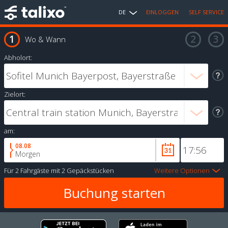
DE
EINLOGGEN
SELF SERVICE
Wo & Wann
Abholort:
Zielort:
am:
08.08
Morgen
Für
2 Fahrgäste
mit
2 Gepäckstücken
Weitere Optionen