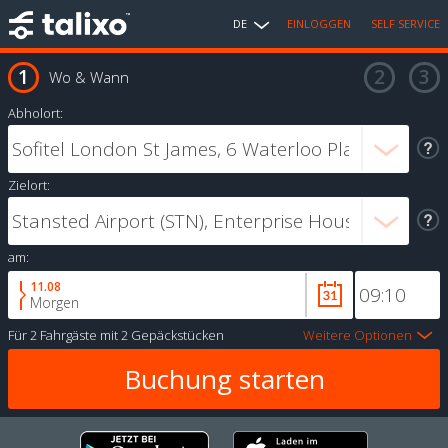
DE
EINLOGGEN
SELF SERVICE
Wo & Wann
Abholort:
Zielort:
am:
11.08
Morgen
Für
2 Fahrgäste
mit
2 Gepäckstücken
Weitere Optionen