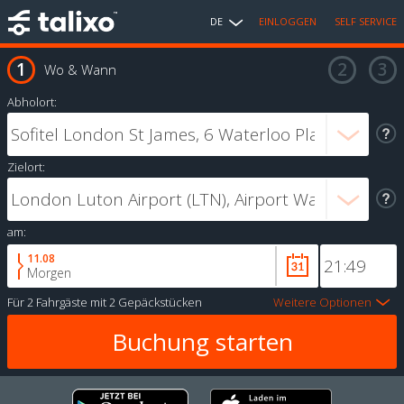
DE
EINLOGGEN
SELF SERVICE
Wo & Wann
Abholort:
Zielort:
am:
11.08
Morgen
Für
2 Fahrgäste
mit
2 Gepäckstücken
Weitere Optionen