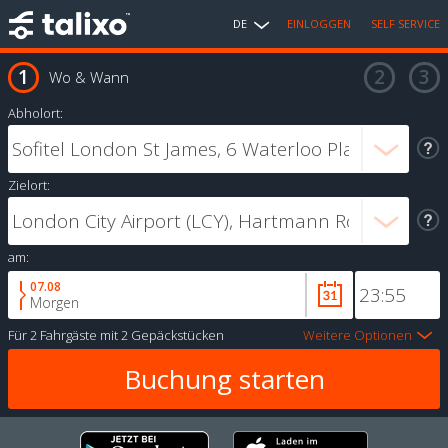
DE
EINLOGGEN
SELF SERVICE
Wo & Wann
Abholort:
Zielort:
am:
07.08
Morgen
Für
2 Fahrgäste
mit
2 Gepäckstücken
Weitere Optionen