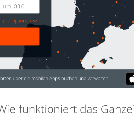
um
itere Optionen
hrten über die mobilen Apps buchen und verwalten.
Wie funktioniert das Ganze