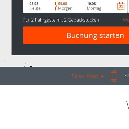
08.08
09.08
10.08
Heute
Morgen
Montag
Für
2 Fahrgäste
mit
2 Gepäckstücken
We
Talixo Mobile
Fa