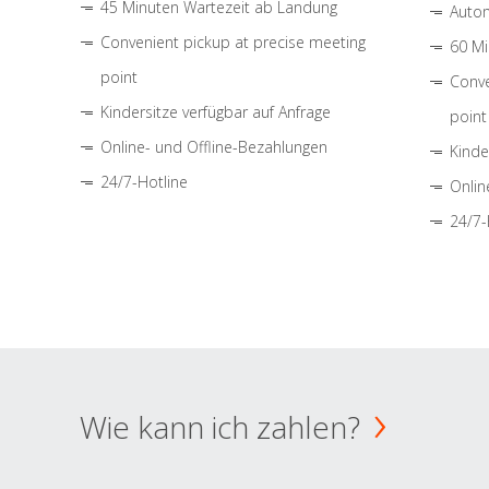
45 Minuten Wartezeit ab Landung
Autom
Convenient pickup at precise meeting
60 Mi
point
Conve
Kindersitze verfügbar auf Anfrage
point
Online- und Offline-Bezahlungen
Kinde
24/7-Hotline
Onlin
24/7-
Wie kann ich zahlen?