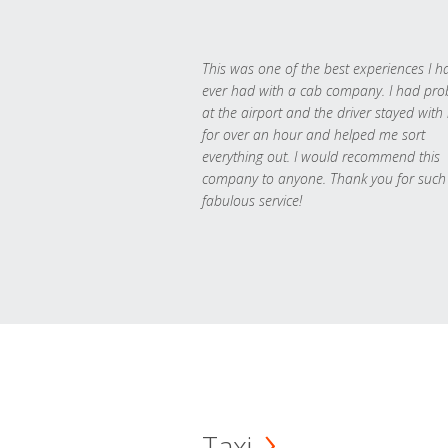
This was one of the best experiences I h
ever had with a cab company. I had pr
at the airport and the driver stayed with
for over an hour and helped me sort
everything out. I would recommend this
company to anyone. Thank you for such
fabulous service!
Taxi