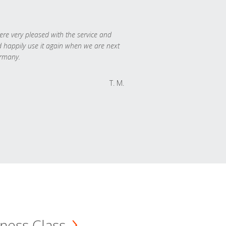
re very pleased with the service and
 happily use it again when we are next
rmany.
T. M.
ness Class