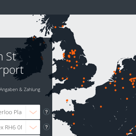
n St
rport
Angaben & Zahlung