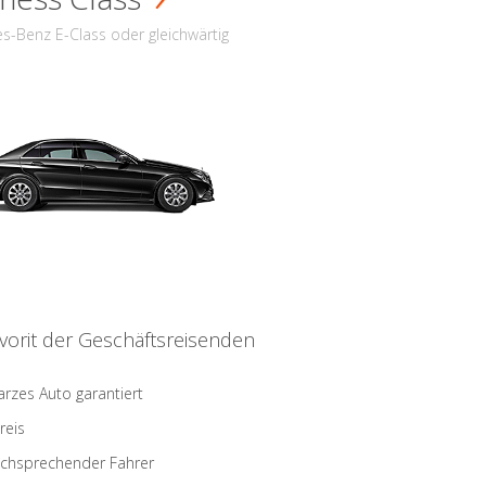
s-Benz E-Class oder gleichwärtig
vorit der Geschäftsreisenden
rzes Auto garantiert
reis
schsprechender Fahrer