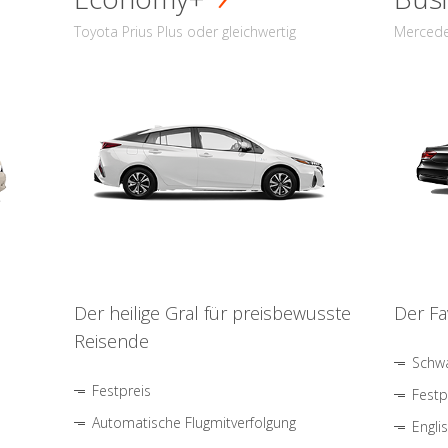
Toyota Prius Plus oder gleichwertig
Mercede
Der heilige Gral für preisbewusste
Der Fa
Reisende
Schwa
Festpreis
Festp
Automatische Flugmitverfolgung
Engli