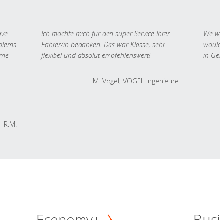
ave
Ich möchte mich für den super Service Ihrer
We we
oblems
Fahrer/in bedanken. Das war Klasse, sehr
would
 me
flexibel und absolut empfehlenswert!
in Ge
M. Vogel, VOGEL Ingenieure
R.M.
Economy+
Busi