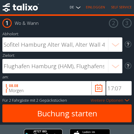
DE
EINLOGGEN
SELF SERVICE
Wo & Wann
Abholort:
Zielort:
am:
08.08
Morgen
Für
2 Fahrgäste
mit
2 Gepäckstücken
Weitere Optionen