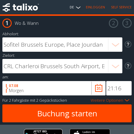
DE
EINLOGGEN
SELF SERVICE
Wo & Wann
Abholort:
Zielort:
am:
07.08
Morgen
Für
2 Fahrgäste
mit
2 Gepäckstücken
Weitere Optionen