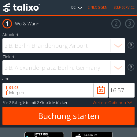
DE
EINLOGGEN
SELF SERVICE
Wo & Wann
Abholort:
Zielort:
am:
09.08
Morgen
Für
2 Fahrgäste
mit
2 Gepäckstücken
Weitere Optionen