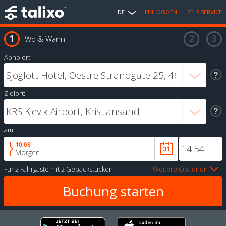
DE
EINLOGGEN
SELF SERVICE
Wo & Wann
Abholort:
Zielort:
am:
10.08
Morgen
Für
2 Fahrgäste
mit
2 Gepäckstücken
Weitere Optionen