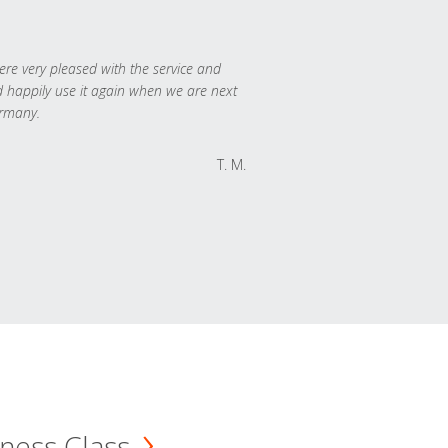
re very pleased with the service and
 happily use it again when we are next
rmany.
T. M.
ness Class