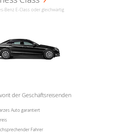
s-Benz E-Class oder gleichwärtig
vorit der Geschäftsreisenden
rzes Auto garantiert
reis
schsprechender Fahrer