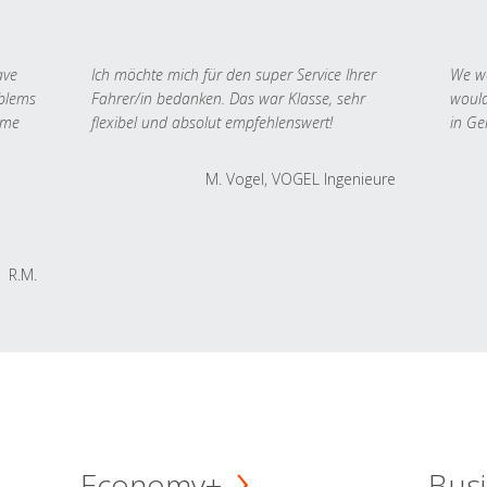
ave
Ich möchte mich für den super Service Ihrer
We we
oblems
Fahrer/in bedanken. Das war Klasse, sehr
would
 me
flexibel und absolut empfehlenswert!
in Ge
M. Vogel, VOGEL Ingenieure
R.M.
Economy+
Busi