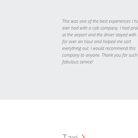
This was one of the best experiences I h
ever had with a cab company. I had pr
at the airport and the driver stayed with
for over an hour and helped me sort
everything out. I would recommend this
company to anyone. Thank you for such
fabulous service!
Taxi