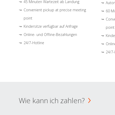
45 Minuten Wartezeit ab Landung
Autom
Convenient pickup at precise meeting
60 Mi
point
Conve
Kindersitze verfügbar auf Anfrage
point
Online- und Offline-Bezahlungen
Kinde
24/7-Hotline
Onlin
24/7-
Wie kann ich zahlen?