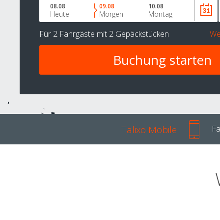
08.08
09.08
10.08
Heute
Morgen
Montag
Für
2 Fahrgäste
mit
2 Gepäckstücken
We
Talixo Mobile
Fa