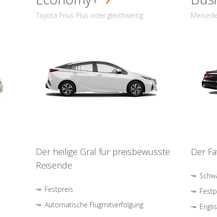
Toyota Prius Plus oder gleichwertig
Mercede
Der heilige Gral für preisbewusste
Der Fa
Reisende
Schwa
Festpreis
Festp
Automatische Flugmitverfolgung
Engli