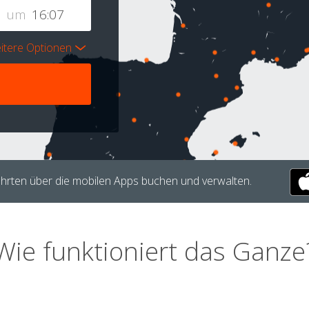
um
itere Optionen
hrten über die mobilen Apps buchen und verwalten.
Wie funktioniert das Ganze