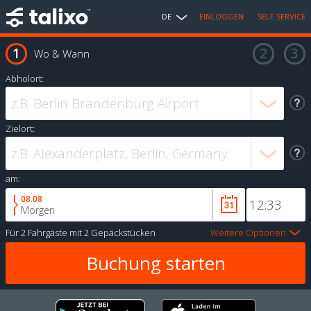
DE
EINLOGGEN
SELF SERVICE
Wo & Wann
Abholort:
Zielort:
am:
08.08
Morgen
Für
2 Fahrgäste
mit
2 Gepäckstücken
Weitere Optionen