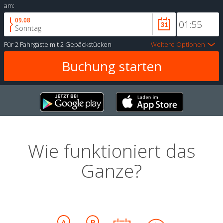
am:
09.08
Sonntag
Für
2 Fahrgäste
mit
2 Gepäckstücken
Weitere Optionen
Wie funktioniert das
Ganze?