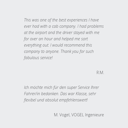
This was one of the best experiences I have
ever had with a cab company. I had problems
at the airport and the driver stayed with me
for over an hour and helped me sort
everything out. I would recommend this
company to anyone. Thank you for such
fabulous service!
R.M.
Ich möchte mich für den super Service Ihrer
Fahrer/in bedanken. Das war Klasse, sehr
flexibel und absolut empfehlenswert!
M. Vogel, VOGEL Ingenieure