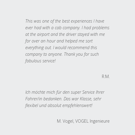
This was one of the best experiences I have
ever had with a cab company. I had problems
at the airport and the driver stayed with me
for over an hour and helped me sort
everything out. I would recommend this
company to anyone. Thank you for such
fabulous service!
R.M.
Ich möchte mich für den super Service Ihrer
Fahrer/in bedanken. Das war Klasse, sehr
flexibel und absolut empfehlenswert!
M. Vogel, VOGEL Ingenieure