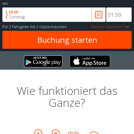
am:
09.08
Sonntag
Für
2 Fahrgäste
mit
2 Gepäckstücken
Weitere Optionen
Wie funktioniert das
Ganze?