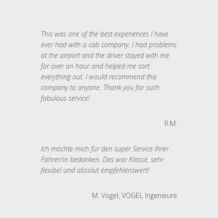
This was one of the best experiences I have
ever had with a cab company. I had problems
at the airport and the driver stayed with me
for over an hour and helped me sort
everything out. I would recommend this
company to anyone. Thank you for such
fabulous service!
R.M.
Ich möchte mich für den super Service Ihrer
Fahrer/in bedanken. Das war Klasse, sehr
flexibel und absolut empfehlenswert!
M. Vogel, VOGEL Ingenieure