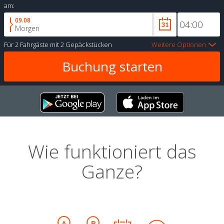
am:
09.08
Morgen
Für
2 Fahrgäste
mit
2 Gepäckstücken
Weitere Optionen
Wie funktioniert das
Ganze?