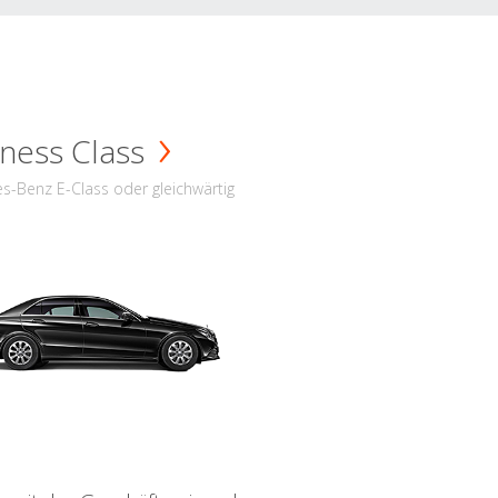
ness Class
s-Benz E-Class oder gleichwärtig