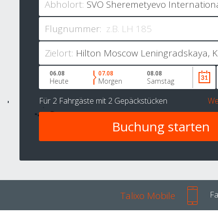
Abholort:
Flugnummer:
Zielort:
06.08
07.08
08.08
Heute
Morgen
Samstag
Für
2 Fahrgäste
mit
2 Gepäckstücken
We
Talixo Mobile
Fa