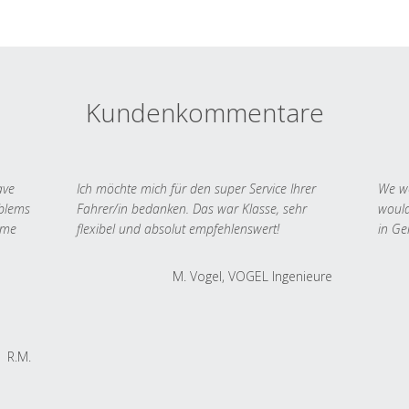
Kundenkommentare
ave
Ich möchte mich für den super Service Ihrer
We we
oblems
Fahrer/in bedanken. Das war Klasse, sehr
would
 me
flexibel und absolut empfehlenswert!
in Ge
M. Vogel, VOGEL Ingenieure
R.M.