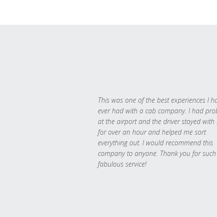
This was one of the best experiences I h
ever had with a cab company. I had pr
at the airport and the driver stayed with
for over an hour and helped me sort
everything out. I would recommend this
company to anyone. Thank you for such
fabulous service!