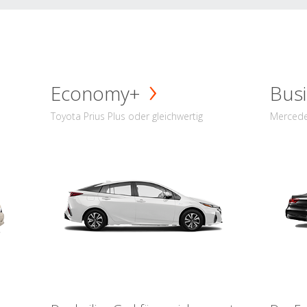
Economy+
Busi
Toyota Prius Plus oder gleichwertig
Mercede