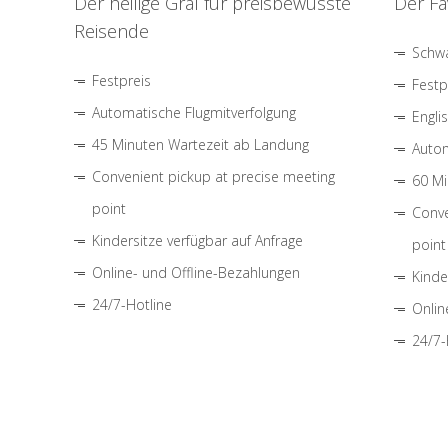
Der heilige Gral für preisbewusste
Der Fa
Reisende
Schwa
Festpreis
Festp
Automatische Flugmitverfolgung
Engli
45 Minuten Wartezeit ab Landung
Autom
Convenient pickup at precise meeting
60 Mi
point
Conve
Kindersitze verfügbar auf Anfrage
point
Online- und Offline-Bezahlungen
Kinde
24/7-Hotline
Onlin
24/7-