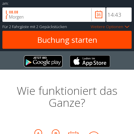
am:
08.08
Morgen
Für
2 Fahrgäste
mit
2 Gepäckstücken
Weitere Optionen
Wie funktioniert das
Ganze?