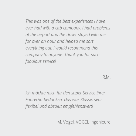
This was one of the best experiences I have
ever had with a cab company. I had problems
at the airport and the driver stayed with me
for over an hour and helped me sort
everything out. I would recommend this
company to anyone. Thank you for such
fabulous service!
R.M.
Ich möchte mich für den super Service Ihrer
Fahrer/in bedanken. Das war Klasse, sehr
flexibel und absolut empfehlenswert!
M. Vogel, VOGEL Ingenieure