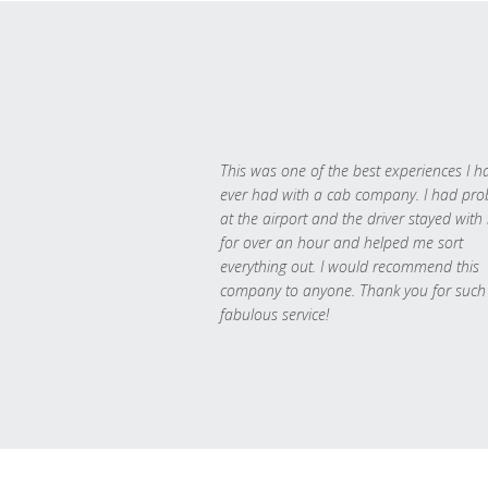
This was one of the best experiences I h
ever had with a cab company. I had pr
at the airport and the driver stayed with
for over an hour and helped me sort
everything out. I would recommend this
company to anyone. Thank you for such
fabulous service!