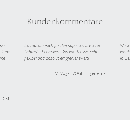
Kundenkommentare
ave
Ich möchte mich für den super Service Ihrer
We we
oblems
Fahrer/in bedanken. Das war Klasse, sehr
would
 me
flexibel und absolut empfehlenswert!
in Ge
M. Vogel, VOGEL Ingenieure
R.M.