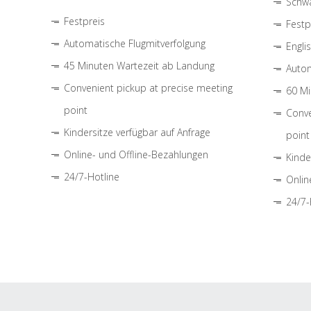
Schwa
Festpreis
Festp
Automatische Flugmitverfolgung
Engli
45 Minuten Wartezeit ab Landung
Autom
Convenient pickup at precise meeting
60 Mi
point
Conve
Kindersitze verfügbar auf Anfrage
point
Online- und Offline-Bezahlungen
Kinde
24/7-Hotline
Onlin
24/7-