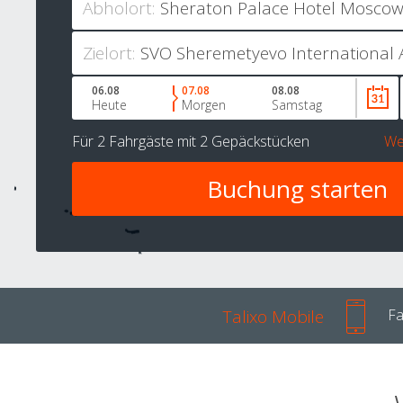
Abholort:
Zielort:
06.08
07.08
08.08
Heute
Morgen
Samstag
Für
2 Fahrgäste
mit
2 Gepäckstücken
We
Talixo Mobile
Fa