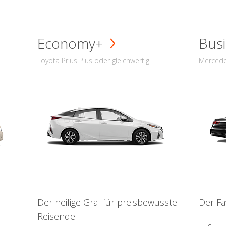
Economy+
Busi
Toyota Prius Plus oder gleichwertig
Mercede
Der heilige Gral für preisbewusste
Der Fa
Reisende