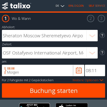
DE
EINLOGGEN
SELF SERVICE
Wo & Wann
Abholort:
Zielort:
am:
08.08
Morgen
Für
2 Fahrgäste
mit
2 Gepäckstücken
Weitere Optionen