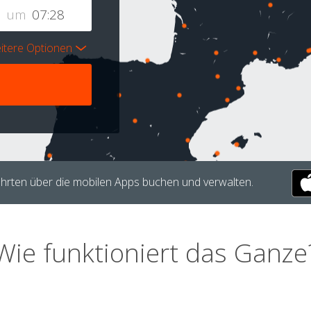
um
itere Optionen
hrten über die mobilen Apps buchen und verwalten.
Wie funktioniert das Ganze