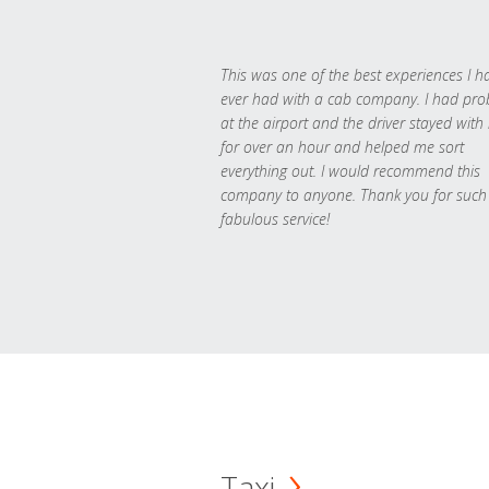
This was one of the best experiences I h
ever had with a cab company. I had pr
at the airport and the driver stayed with
for over an hour and helped me sort
everything out. I would recommend this
company to anyone. Thank you for such
fabulous service!
Taxi