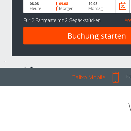
08.08
09.08
10.08
Heute
Morgen
Montag
Für
2 Fahrgäste
mit
2 Gepäckstücken
We
Talixo Mobile
Fa