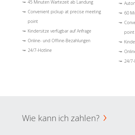
45 Minuten Wartezeit ab Landung
Autom
Convenient pickup at precise meeting
60 Mi
point
Conve
Kindersitze verfügbar auf Anfrage
point
Online- und Offline-Bezahlungen
Kinde
24/7-Hotline
Onlin
24/7-
Wie kann ich zahlen?