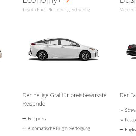
Toyota Prius Plus oder gleichwertig
Mercede
Der heilige Gral für preisbewusste
Der Fa
Reisende
Schwa
Festpreis
Festp
Automatische Flugmitverfolgung
Engli