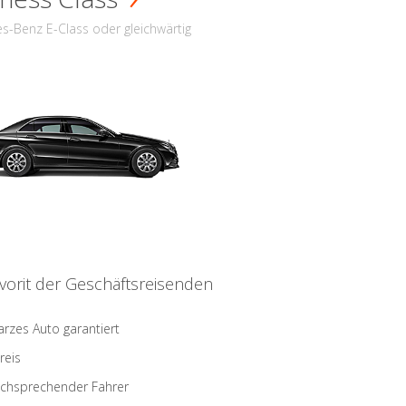
s-Benz E-Class oder gleichwärtig
vorit der Geschäftsreisenden
rzes Auto garantiert
reis
schsprechender Fahrer