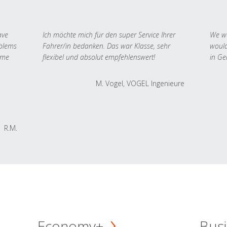
ave
Ich möchte mich für den super Service Ihrer
We we
oblems
Fahrer/in bedanken. Das war Klasse, sehr
would
 me
flexibel und absolut empfehlenswert!
in Ge
M. Vogel, VOGEL Ingenieure
R.M.
Economy+
Busi