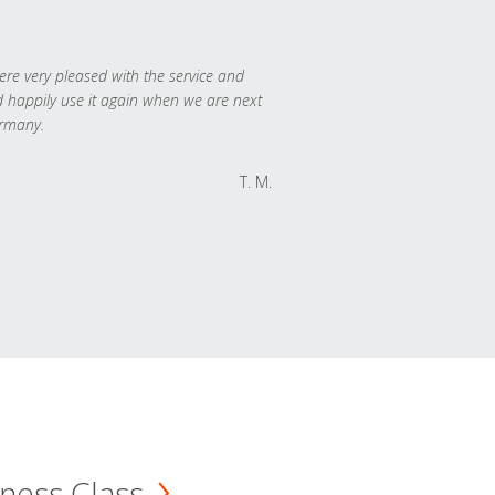
re very pleased with the service and
 happily use it again when we are next
rmany.
T. M.
ness Class