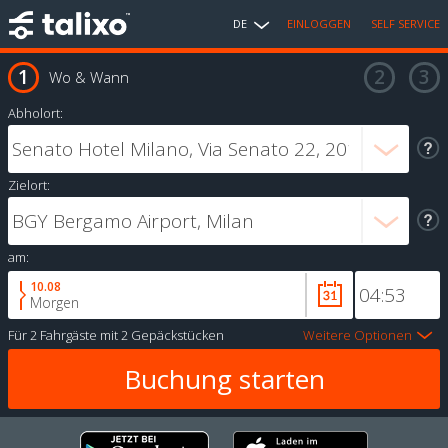
DE
EINLOGGEN
SELF SERVICE
Wo & Wann
Abholort:
Zielort:
am:
10.08
Morgen
Für
2 Fahrgäste
mit
2 Gepäckstücken
Weitere Optionen