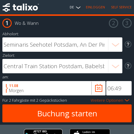
DE
EINLOGGEN
SELF SERVICE
Wo & Wann
Abholort:
Zielort:
am:
11.08
Morgen
Für
2 Fahrgäste
mit
2 Gepäckstücken
Weitere Optionen