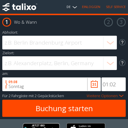
DE
EINLOGGEN
SELF SERVICE
Wo & Wann
Abholort:
Zielort:
am:
09.08
Sonntag
Für
2 Fahrgäste
mit
2 Gepäckstücken
Weitere Optionen