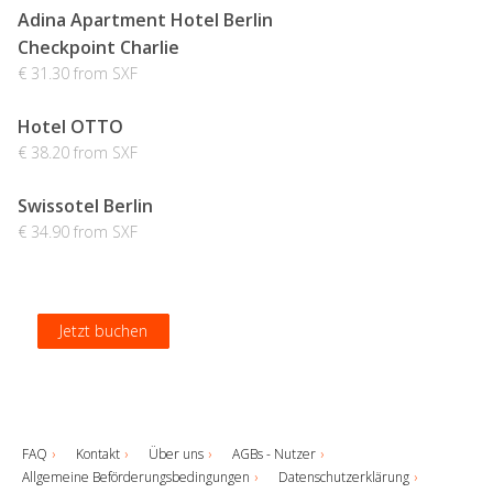
Adina Apartment Hotel Berlin
Checkpoint Charlie
€ 31.30 from SXF
Hotel OTTO
€ 38.20 from SXF
Swissotel Berlin
€ 34.90 from SXF
Jetzt buchen
Jetzt buchen
Jetzt buchen
Jetzt buchen
FAQ
Kontakt
Über uns
AGBs - Nutzer
Allgemeine Beförderungsbedingungen
Datenschutzerklärung