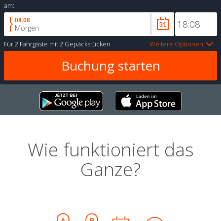
am:
08.08
Morgen
Für
2 Fahrgäste
mit
2 Gepäckstücken
Weitere Optionen
Wie funktioniert das
Ganze?