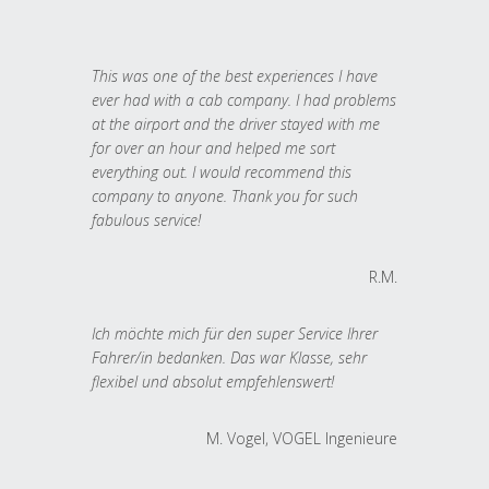
This was one of the best experiences I have
ever had with a cab company. I had problems
at the airport and the driver stayed with me
for over an hour and helped me sort
everything out. I would recommend this
company to anyone. Thank you for such
fabulous service!
R.M.
Ich möchte mich für den super Service Ihrer
Fahrer/in bedanken. Das war Klasse, sehr
flexibel und absolut empfehlenswert!
M. Vogel, VOGEL Ingenieure